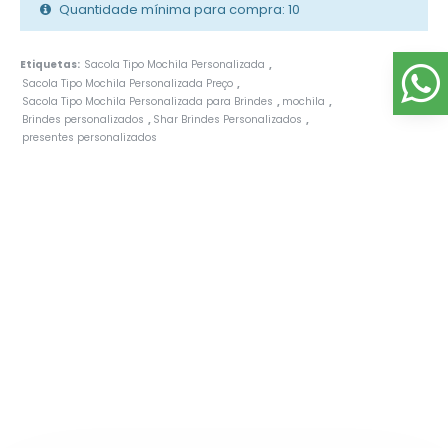
Quantidade mínima para compra: 10
Etiquetas:
Sacola Tipo Mochila Personalizada
,
Sacola Tipo Mochila Personalizada Preço
,
Sacola Tipo Mochila Personalizada para Brindes
mochila
,
,
Brindes personalizados
Shar Brindes Personalizados
,
,
presentes personalizados