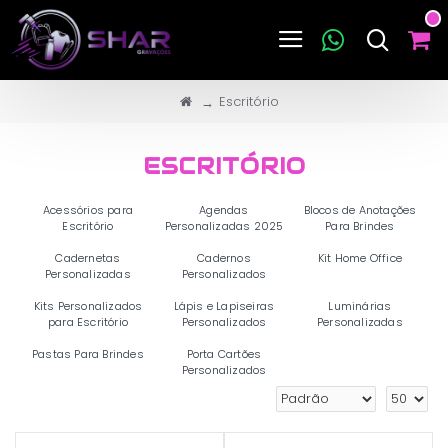
Escritório
ESCRITÓRIO
Acessórios para
Agendas
Blocos de Anotações
Escritório
Personalizadas 2025
Para Brindes
Cadernetas
Cadernos
Kit Home Office
Personalizadas
Personalizados
Kits Personalizados
Lápis e Lapiseiras
Luminárias
para Escritório
Personalizados
Personalizadas
Pastas Para Brindes
Porta Cartões
Personalizados