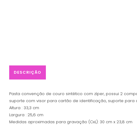
DESCRIÇÃO
Pasta convenção de couro sintético com zíper, possui 2 comp
suporte com visor para cartão de identificação, suporte par
Altura : 33,3 cm
Largura : 25,6 cm
Medidas aproximadas para gravação (CxL): 30 cm x 23,8 cm