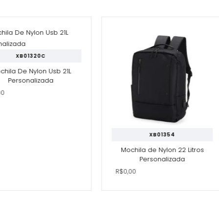
XB01320C
hila De Nylon Usb 21L
Personalizada
0
XB01354
Mochila de Nylon 22 Litros
Personalizada
R$0,00