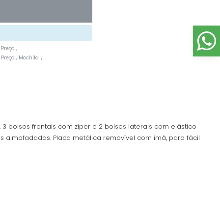
 Preço
,
 Preço
Mochila
,
,
3 bolsos frontais com zíper e 2 bolsos laterais com elástico
as almofadadas. Placa metálica removível com imã, para fácil