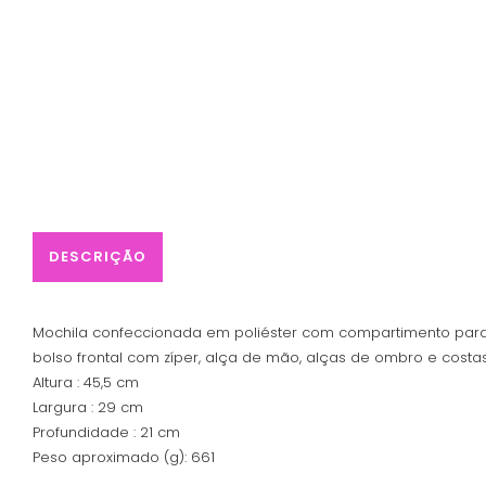
DESCRIÇÃO
Mochila confeccionada em poliéster com compartimento para
bolso frontal com zíper, alça de mão, alças de ombro e costas
Altura : 45,5 cm
Largura : 29 cm
Profundidade : 21 cm
Peso aproximado (g): 661