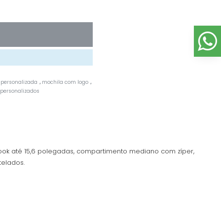
 personalizada
mochila com logo
,
,
 personalizados
k até 15,6 polegadas, compartimento mediano com zíper,
telados.