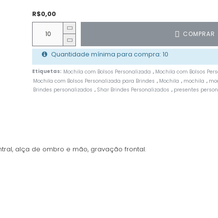
R$0,00
COMPRAR
Quantidade mínima para compra: 10
Etiquetas:
Mochila com Bolsos Personalizada
Mochila com Bolsos Pers
,
Mochila com Bolsos Personalizada para Brindes
Mochila
mochila
moc
,
,
,
Brindes personalizados
Shar Brindes Personalizados
presentes person
,
,
ntral, alça de ombro e mão, gravação frontal.