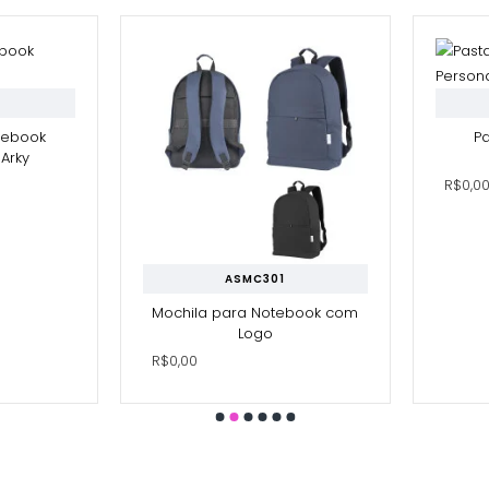
tebook
P
Arky
R$0,0
ASMC301
Mochila para Notebook com
Logo
R$0,00