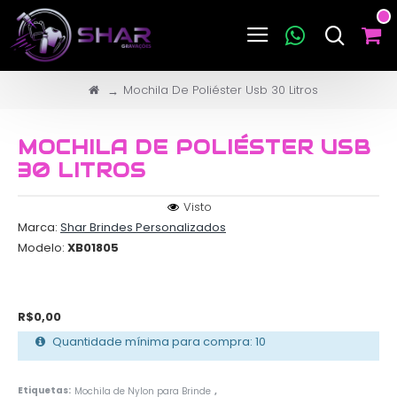
Mochila De Poliéster Usb 30 Litros
MOCHILA DE POLIÉSTER USB
30 LITROS
Visto
Marca:
Shar Brindes Personalizados
Modelo:
XB01805
R$0,00
Quantidade mínima para compra: 10
Etiquetas:
Mochila de Nylon para Brinde
,