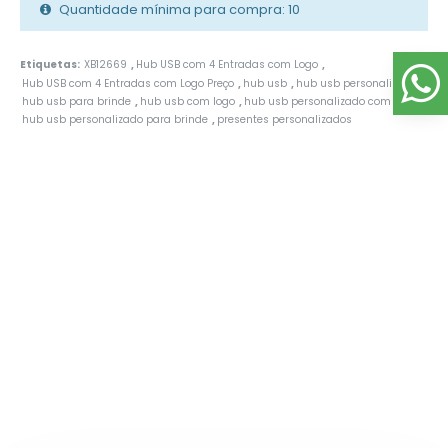
Quantidade mínima para compra: 10
Etiquetas:
XB12669
Hub USB com 4 Entradas com Logo
,
,
Hub USB com 4 Entradas com Logo Preço
hub usb
hub usb personalizado
,
,
,
hub usb para brinde
hub usb com logo
hub usb personalizado com logo
,
,
,
hub usb personalizado para brinde
presentes personalizados
,