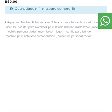
R$0,00
Quantidade mínima para compra: 10
Etiquetas:
Mochila Poliéster para Notebook para Brinde Personalizada
,
Mochila Poliéster para Notebook para Brinde Personalizada Preço
mochila
,
,
mochila personalizada
mochila com logo
mochila para brinde
,
,
,
mochila para notebook personalizada
presentes personalizados
,